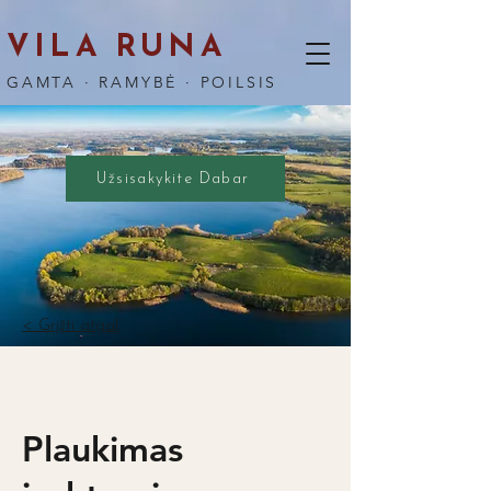
VILA RUNA
GAMTA · RAMYBĖ · POILSIS
Užsisakykite Dabar
< Grįžti atgal
Plaukimas