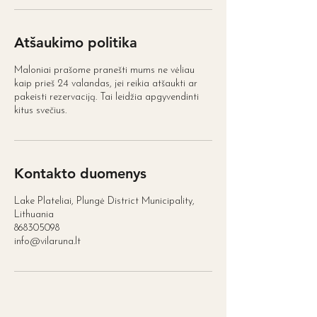
Atšaukimo politika
Maloniai prašome pranešti mums ne vėliau
kaip prieš 24 valandas, jei reikia atšaukti ar
pakeisti rezervaciją. Tai leidžia apgyvendinti
kitus svečius.
Kontakto duomenys
Lake Plateliai, Plungė District Municipality,
Lithuania
868305098
info@vilaruna.lt