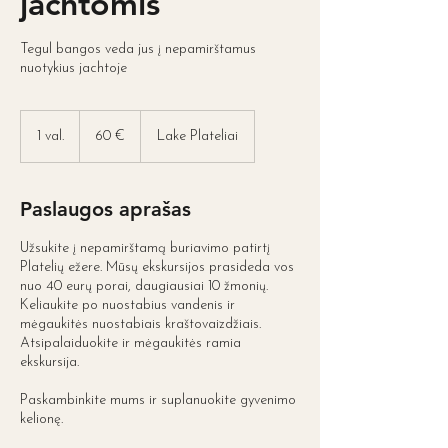
jachtomis
Tegul bangos veda jus į nepamirštamus
60
eurų
1 val.
1
60 €
Lake Plateliai
v
a
l
Paslaugos aprašas
Užsukite į nepamirštamą buriavimo patirtį
Platelių ežere. Mūsų ekskursijos prasideda vos
nuo 40 eurų porai, daugiausiai 10 žmonių.
Keliaukite po nuostabius vandenis ir
mėgaukitės nuostabiais kraštovaizdžiais.
Atsipalaiduokite ir mėgaukitės ramia
ekskursija.
Paskambinkite mums ir suplanuokite gyvenimo
kelionę.