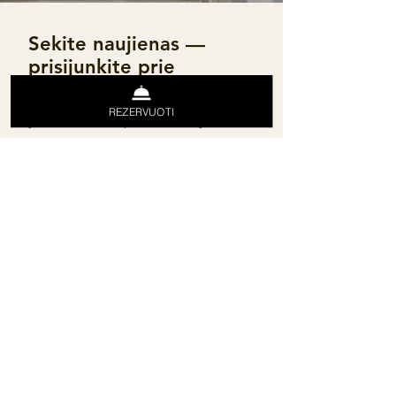
Sekite naujienas —
prisijunkite prie
naujienlaiškio!
REZERVUOTI
Įveskite savo el. pašto adresą čia
Prenumeruoti
MB „VILA RUNA“