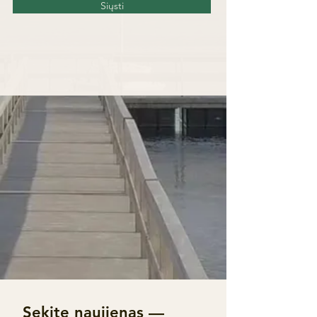
Siųsti
Sekite naujienas —