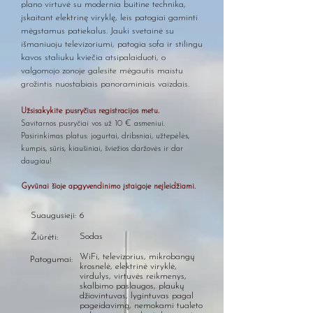
plano virtuvė su modernia buitine technika,
įskaitant elektrinę viryklę, leis patogiai gaminti
mėgstamus patiekalus. Jauki svetainė su
išmaniuoju televizoriumi, patogia sofa ir stilingu
kavos staliuku kviečia atsipalaiduoti, o
valgomojo zonoje galesite mėgautis maistu
grožintis nuostabiais panoraminiais vaizdais.
Užsisakykite pusryčius registracijos metu.
​Savitarnos pusryčiai vos už 10 € asmeniui.
Pasirinkimas platus: jogurtai, dribsniai, užtepėlės,
kumpis, sūris, kiaušiniai, šviežios daržovės ir dar
daugiau!
Gyvūnai šioje apgyvendinimo įstaigoje neįleidžiami.
Suaugusieji:
6
Sodas
Žiūrėti:
WiFi, televizorius, mikrobangų
Patogumai:
krosnelė, elektrinė viryklė,
virdulys, virtuvės reikmenys,
skalbimo paslaugos, plaukų
džiovintuvas, lygintuvas pagal
pageidavimą, nemokami tualeto