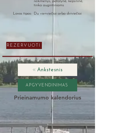
reikmenys, patalynė, kepsninė,
tinka augintiniams
Lovos tipas:
Du vienviečiai arba dviviečiai
REZERVUOTI
Ankstesnis
APGYVENDINIMAS
Prieinamumo kalendorius