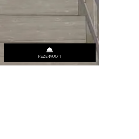
REZERVUOTI
Sekite naujienas —
prisijunkite prie
naujienlaiškio!
Įveskite savo el. pašto adresą čia