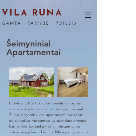
VILA RUNA
GAMTA · RAMYBĖ · POILSIS
Šeimyniniai
Apartamentai
Erdvūs studijos tipo apartamentai antrame
aukšte – komfortas ir jaukumas jūsų poilsiui!
Šiuose elegantiškuose apartamentuose rasite
du dviviečius miegamuosius su atskirais vonios
kambariais bei jaukų trečiąjį miegamąjį su
dviem viengulėmis lovomis. Pilnai įrengta atviro